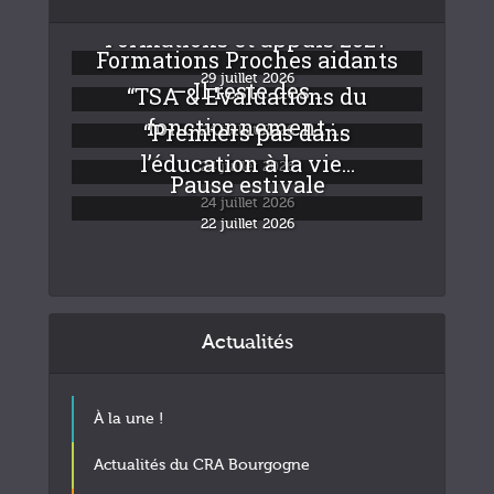
Formations et appuis 2027
Formations Proches aidants
29 juillet 2026
– Il reste des...
“TSA & Evaluations du
fonctionnement :...
“Premiers pas dans
24 juillet 2026
l’éducation à la vie...
24 juillet 2026
Pause estivale
24 juillet 2026
22 juillet 2026
Actualités
À la une !
Actualités du CRA Bourgogne