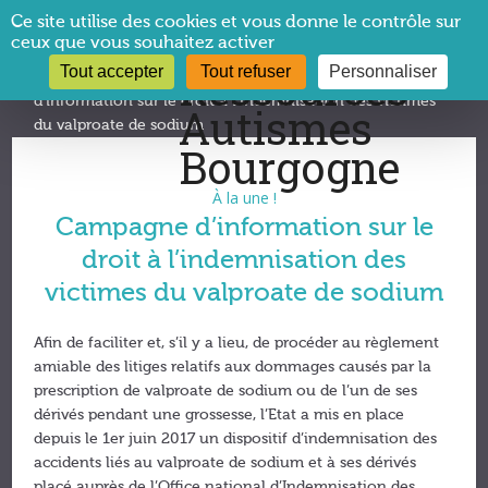
Panneau de gestion des cookies
Ce site utilise des cookies et vous donne le contrôle sur
ceux que vous souhaitez activer
Tout accepter
Tout refuser
Personnaliser
Vous êtes ici :
CRA Bourgogne
→
À la une !
→
Campagne
d’information sur le droit à l’indemnisation des victimes
du valproate de sodium
À la une !
Campagne d’information sur le
droit à l’indemnisation des
victimes du valproate de sodium
Afin de faciliter et, s’il y a lieu, de procéder au règlement
amiable des litiges relatifs aux dommages causés par la
prescription de valproate de sodium ou de l’un de ses
dérivés pendant une grossesse, l’Etat a mis en place
depuis le 1er juin 2017 un dispositif d’indemnisation des
accidents liés au valproate de sodium et à ses dérivés
placé auprès de l’Office national d’Indemnisation des