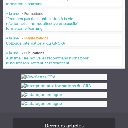
formation e-learning
À la une !
Formations
•
“Premiers pas dans l’éducation à la vie
relationnelle, intime, affective et sexuelle” :
formation e-learning
À la une !
Manifestations
•
Colloque international du GNCRA
À la une !
Publications
•
Autisme : les nouvelles recommandations pour
le nourrisson, l’enfant et l’adolescent
Derniers articles