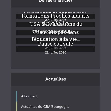
Derniers articles
Formations et appuis 2027
Formations Proches aidants
29 juillet 2026
– Il reste des...
“TSA & Evaluations du
fonctionnement :...
“Premiers pas dans
24 juillet 2026
l’éducation à la vie...
24 juillet 2026
Pause estivale
24 juillet 2026
22 juillet 2026
Actualités
À la une !
Actualités du CRA Bourgogne