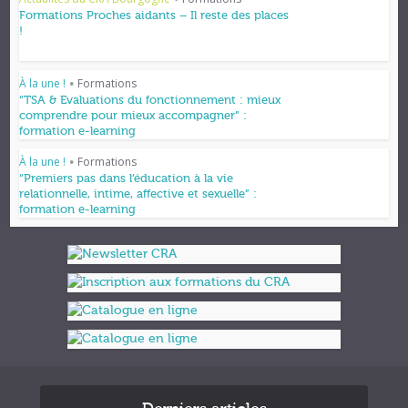
•
Formations Proches aidants – Il reste des places
!
À la une !
Formations
•
“TSA & Evaluations du fonctionnement : mieux
comprendre pour mieux accompagner” :
formation e-learning
À la une !
Formations
•
“Premiers pas dans l’éducation à la vie
relationnelle, intime, affective et sexuelle” :
formation e-learning