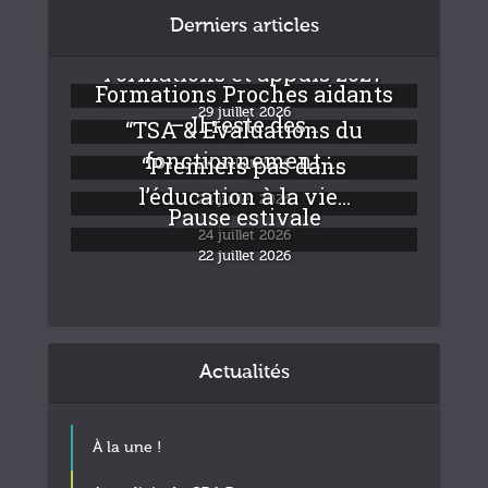
Derniers articles
Formations et appuis 2027
Formations Proches aidants
29 juillet 2026
– Il reste des...
“TSA & Evaluations du
fonctionnement :...
“Premiers pas dans
24 juillet 2026
l’éducation à la vie...
24 juillet 2026
Pause estivale
24 juillet 2026
22 juillet 2026
Actualités
À la une !