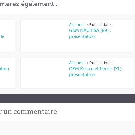
merez également...
À la une !
Publications
•
GEM NAUT’SA (89) :
le
présentation
À la une !
Publications
•
ation
GEM Éclore et fleurir (71):
présentation
r un commentaire