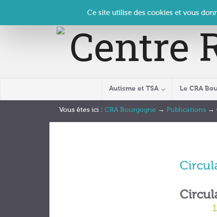
Panneau de gestion des cookies
Accueil
Contact
Se connecter
| CRA Bourgogne –
Ce site utilise des cookies et vous don
Autisme et TSA
Le CRA Bo
Vous êtes ici :
CRA Bourgogne
→
Publications
→
Circul
Circul
1