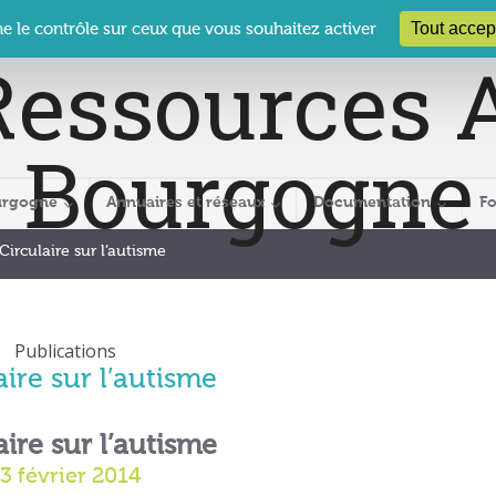
 Le Clos des Présidents – 19-21 rue Coty – 21 000 DIJON
cra@crabour
Tout accep
ne le contrôle sur ceux que vous souhaitez activer
urgogne
Annuaires et réseaux
Documentation
F
Circulaire sur l’autisme
Publications
aire sur l’autisme
aire sur l’autisme
3 février 2014