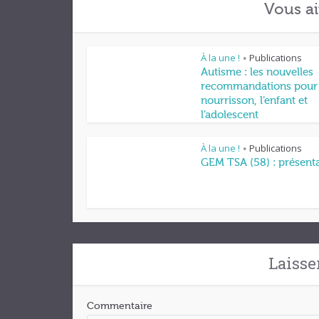
Vous ai
À la une !
Publications
•
Autisme : les nouvelles
recommandations pour 
nourrisson, l’enfant et
l’adolescent
À la une !
Publications
•
GEM TSA (58) : présent
Laisse
Commentaire