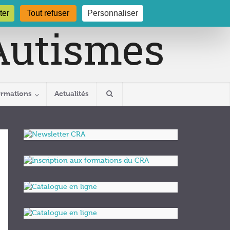
gogne.org
03 80 29 54 19
ter
Tout refuser
Personnaliser
ormations
Actualités