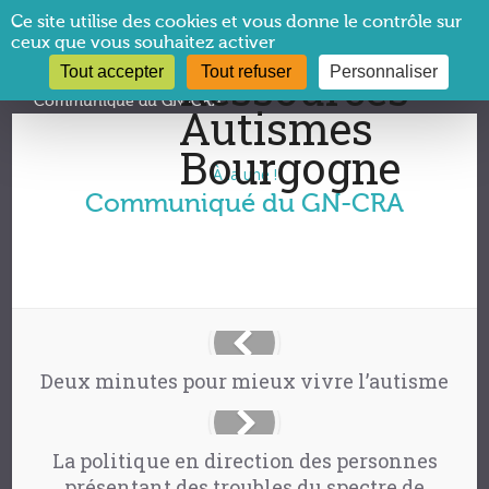
Panneau de gestion des cookies
Ce site utilise des cookies et vous donne le contrôle sur
ceux que vous souhaitez activer
Tout accepter
Tout refuser
Personnaliser
Vous êtes ici :
CRA Bourgogne
→
À la une !
→
Communiqué du GN-CRA
À la une !
Communiqué du GN-CRA
Deux minutes pour mieux vivre l’autisme
La politique en direction des personnes
présentant des troubles du spectre de