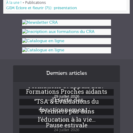
À la une !
Publications
•
GEM Éclore et fleurir (71): présentation
Derniers articles
Formations et appuis 2027
Formations Proches aidants
29 juillet 2026
– Il reste des...
“TSA & Evaluations du
fonctionnement :...
“Premiers pas dans
24 juillet 2026
l’éducation à la vie...
24 juillet 2026
Pause estivale
24 juillet 2026