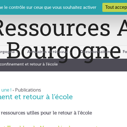
 Le Clos des Présidents – 19-21 rue Coty – 21 000 DIJON
cra@crabour
Tout accep
ne le contrôle sur ceux que vous souhaitez activer
urgogne
Annuaires et réseaux
Documentation
F
confinement et retour à l’école
 une !
Publications
•
nt et retour à l’école
ressources utiles pour le retour à l’école