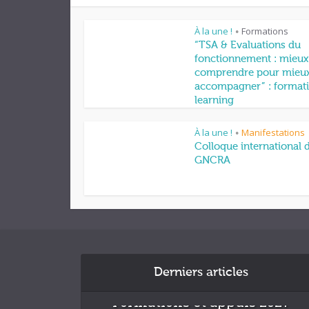
À la une !
Formations
•
“TSA & Evaluations du
fonctionnement : mieux
comprendre pour mieu
accompagner” : formati
learning
À la une !
Manifestations
•
Colloque international 
GNCRA
Derniers articles
Formations et appuis 2027