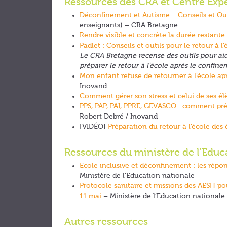
Ressources des CRA et Centre Ex
Déconfinement et Autisme : Conseils et Outi
enseignants) – CRA Bretagne
Rendre visible et concrète la durée restante 
Padlet : Conseils et outils pour le retour à l’
Le CRA Bretagne recense des outils pour aide
préparer le retour à l’école après le confine
Mon enfant refuse de retourner à l’école apr
Inovand
Comment gérer son stress et celui de ses él
PPS, PAP, PAI, PPRE, GEVASCO : comment prépa
Robert Debré / Inovand
[VIDÉO]
Préparation du retour à l’école des
Ressources du ministère de l’Educ
Ecole inclusive et déconfinement : les répo
Ministère de l’Education nationale
Protocole sanitaire et missions des AESH pour
11 mai
– Ministère de l’Education nationale
Autres ressources