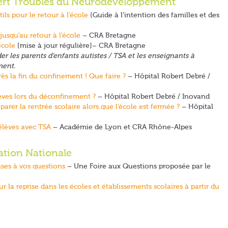
pert Troubles du Neurodéveloppement
ls pour le retour à l’école
(Guide à l’intention des familles et des
jusqu’au retour à l’école
– CRA Bretagne
école
[mise à jour régulière]– CRA Bretagne
r les parents d’enfants autistes / TSA et les enseignants à
ment.
ès la fin du confinement ! Que faire ?
– Hôpital Robert Debré /
èves lors du déconfinement ?
– Hôpital Robert Debré / Inovand
rer la rentrée scolaire alors que l’école est fermée ?
– Hôpital
 élèves avec TSA
– Académie de Lyon et CRA Rhône-Alpes
ation Nationale
nses à vos questions
– Une Foire aux Questions proposée par le
 la reprise dans les écoles et établissements scolaires à partir du