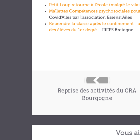
Petit Loup retourne à l’école (malgré le vilai
Mallettes Compétences psychosociales pou
Covid’Ailes par l’association Essensi’Ailes
Reprendre la classe après le confinement : 
des élèves du 1er degré
– IREPS Bretagne
Reprise des activités du CRA
Bourgogne
Vous ai