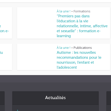
À la une !
Formations
•
“Premiers pas dans
l’éducation à la vie
x
relationnelle, intime, affective
on e-
et sexuelle” : formation e-
learning
À la une !
Publications
•
du
Autisme : les nouvelles
recommandations pour le
nourrisson, l’enfant et
l’adolescent
Actualités