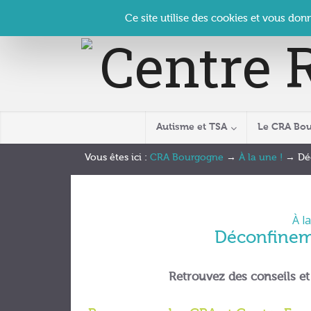
Panneau de gestion des cookies
Accueil
Contact
Se connecter
| CRA Bourgogne –
Ce site utilise des cookies et vous don
Autisme et TSA
Le CRA Bo
Vous êtes ici :
CRA Bourgogne
→
À la une !
→
Dé
À la
Déconfineme
Retrouvez des conseils et 