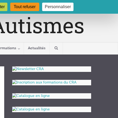
gogne.org
03 80 29 54 19
ter
Tout refuser
Personnaliser
ormations
Actualités