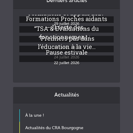
Derniers articles
Formations et appuis 2027
Formations Proches aidants
29 juillet 2026
– Il reste des...
“TSA & Evaluations du
fonctionnement :...
“Premiers pas dans
24 juillet 2026
l’éducation à la vie...
24 juillet 2026
Pause estivale
24 juillet 2026
22 juillet 2026
Actualités
À la une !
Actualités du CRA Bourgogne