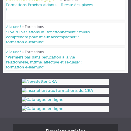
•
Formations Proches aidants – Il reste des places
!
À la une !
Formations
•
“TSA & Evaluations du fonctionnement : mieux
comprendre pour mieux accompagner” :
formation e-learning
À la une !
Formations
•
“Premiers pas dans l’éducation à la vie
relationnelle, intime, affective et sexuelle” :
formation e-learning