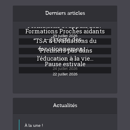
Derniers articles
Formations et appuis 2027
Formations Proches aidants
29 juillet 2026
– Il reste des...
“TSA & Evaluations du
fonctionnement :...
“Premiers pas dans
24 juillet 2026
l’éducation à la vie...
24 juillet 2026
Pause estivale
24 juillet 2026
22 juillet 2026
Actualités
À la une !