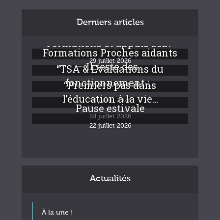
Derniers articles
Formations et appuis 2027
Formations Proches aidants
29 juillet 2026
– Il reste des...
“TSA & Evaluations du
fonctionnement :...
“Premiers pas dans
24 juillet 2026
l’éducation à la vie...
24 juillet 2026
Pause estivale
24 juillet 2026
22 juillet 2026
Actualités
À la une !