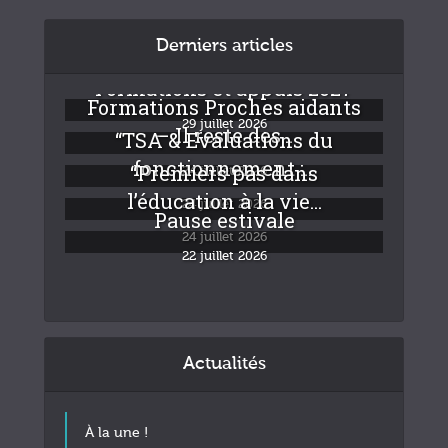
Derniers articles
Formations et appuis 2027
Formations Proches aidants
29 juillet 2026
– Il reste des...
“TSA & Evaluations du
fonctionnement :...
“Premiers pas dans
24 juillet 2026
l’éducation à la vie...
24 juillet 2026
Pause estivale
24 juillet 2026
22 juillet 2026
Actualités
À la une !