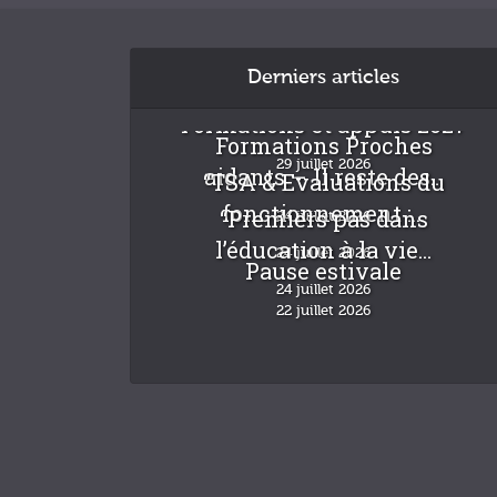
Derniers articles
Formations et appuis 2027
Formations Proches
29 juillet 2026
aidants – Il reste des...
“TSA & Evaluations du
fonctionnement :...
“Premiers pas dans
24 juillet 2026
l’éducation à la vie...
24 juillet 2026
Pause estivale
24 juillet 2026
22 juillet 2026