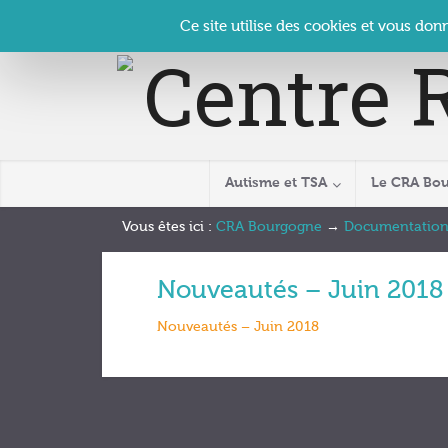
Panneau de gestion des cookies
Accueil
Contact
Se connecter
| CRA Bourgogne –
Ce site utilise des cookies et vous don
Autisme et TSA
Le CRA Bo
Vous êtes ici :
CRA Bourgogne
→
Documentatio
Nouveautés – Juin 2018
Nouveautés – Juin 2018