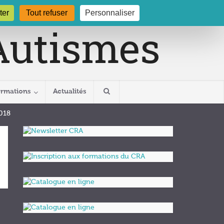
gogne.org
03 80 29 54 19
ter
Tout refuser
Personnaliser
ormations
Actualités
018