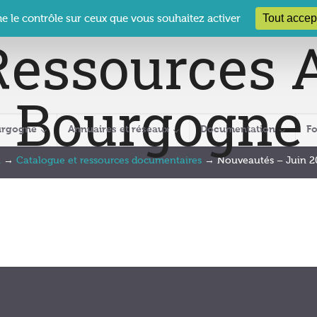
 Le Clos des Présidents – 19-21 rue Coty – 21 000 DIJON
cra@crabour
Tout accep
ne le contrôle sur ceux que vous souhaitez activer
urgogne
Annuaires et réseaux
Documentation
F
n
→
Catalogue et ressources documentaires
→
Nouveautés – Juin 2