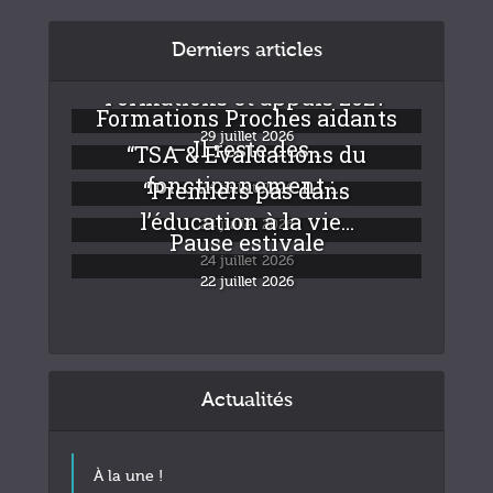
Derniers articles
Formations et appuis 2027
Formations Proches aidants
29 juillet 2026
– Il reste des...
“TSA & Evaluations du
fonctionnement :...
“Premiers pas dans
24 juillet 2026
l’éducation à la vie...
24 juillet 2026
Pause estivale
24 juillet 2026
22 juillet 2026
Actualités
À la une !