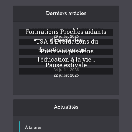
Derniers articles
Formations et appuis 2027
Formations Proches aidants
29 juillet 2026
– Il reste des...
“TSA & Evaluations du
fonctionnement :...
“Premiers pas dans
24 juillet 2026
l’éducation à la vie...
24 juillet 2026
Pause estivale
24 juillet 2026
22 juillet 2026
Actualités
À la une !