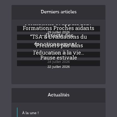
Derniers articles
Formations et appuis 2027
Formations Proches aidants
29 juillet 2026
– Il reste des...
“TSA & Evaluations du
fonctionnement :...
“Premiers pas dans
24 juillet 2026
l’éducation à la vie...
24 juillet 2026
Pause estivale
24 juillet 2026
22 juillet 2026
Actualités
À la une !