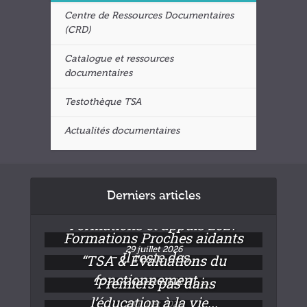
Centre de Ressources Documentaires
(CRD)
Catalogue et ressources
documentaires
Testothèque TSA
Actualités documentaires
Derniers articles
Formations et appuis 2027
Formations Proches aidants
29 juillet 2026
– Il reste des...
“TSA & Evaluations du
fonctionnement :...
“Premiers pas dans
24 juillet 2026
l’éducation à la vie...
24 juillet 2026