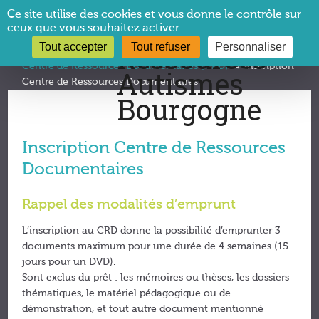
Panneau de gestion des cookies
Ce site utilise des cookies et vous donne le contrôle sur
ceux que vous souhaitez activer
Tout accepter
Tout refuser
Personnaliser
Vous êtes ici :
CRA Bourgogne
→
Documentation
→
Centre de Ressources Documentaires (CRD)
→
Inscription
Centre de Ressources Documentaires
Inscription Centre de Ressources
Documentaires
Rappel des modalités d’emprunt
L’inscription au CRD donne la possibilité d’emprunter 3
documents maximum pour une durée de 4 semaines (15
jours pour un DVD).
Sont exclus du prêt : les mémoires ou thèses, les dossiers
thématiques, le matériel pédagogique ou de
démonstration, et tout autre document mentionné