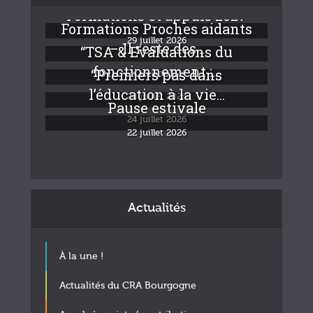
Formations et appuis 2027
Formations Proches aidants
29 juillet 2026
– Il reste des...
“TSA & Evaluations du
fonctionnement :...
“Premiers pas dans
24 juillet 2026
l’éducation à la vie...
24 juillet 2026
Pause estivale
24 juillet 2026
22 juillet 2026
Actualités
À la une !
Actualités du CRA Bourgogne