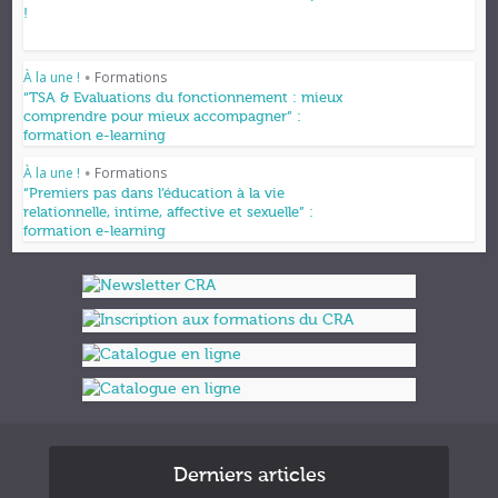
!
À la une !
Formations
•
“TSA & Evaluations du fonctionnement : mieux
comprendre pour mieux accompagner” :
formation e-learning
À la une !
Formations
•
“Premiers pas dans l’éducation à la vie
relationnelle, intime, affective et sexuelle” :
formation e-learning
Derniers articles