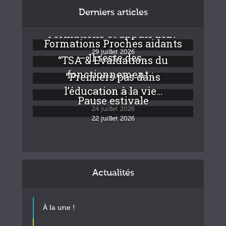
Derniers articles
Formations et appuis 2027
Formations Proches aidants
29 juillet 2026
– Il reste des...
“TSA & Evaluations du
fonctionnement :...
“Premiers pas dans
24 juillet 2026
l’éducation à la vie...
24 juillet 2026
Pause estivale
24 juillet 2026
22 juillet 2026
Actualités
À la une !