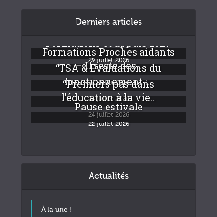
Derniers articles
Formations et appuis 2027
Formations Proches aidants
29 juillet 2026
– Il reste des...
“TSA & Evaluations du
fonctionnement :...
“Premiers pas dans
24 juillet 2026
l’éducation à la vie...
24 juillet 2026
Pause estivale
24 juillet 2026
22 juillet 2026
Actualités
À la une !