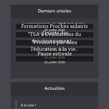
Derniers articles
Formations et appuis 2027
Formations Proches aidants
29 juillet 2026
– Il reste des...
“TSA & Evaluations du
fonctionnement :...
“Premiers pas dans
24 juillet 2026
l’éducation à la vie...
24 juillet 2026
Pause estivale
24 juillet 2026
22 juillet 2026
Actualités
À la une !