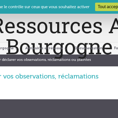
 Le Clos des Présidents – 19-21 rue Coty – 21 000 DIJON
cra@crabour
Tout accep
ne le contrôle sur ceux que vous souhaitez activer
urgogne
Annuaires et réseaux
Documentation
F
 déclarer vos observations, réclamations ou plaintes
 vos observations, réclamations