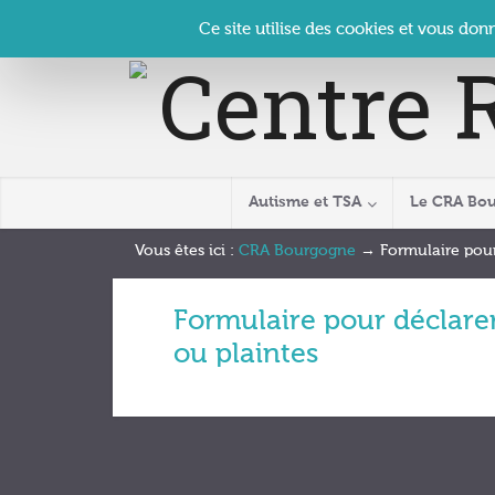
Panneau de gestion des cookies
Accueil
Contact
Se connecter
| CRA Bourgogne –
Ce site utilise des cookies et vous don
Autisme et TSA
Le CRA Bo
Vous êtes ici :
CRA Bourgogne
→
Formulaire pour
Formulaire pour déclarer
ou plaintes