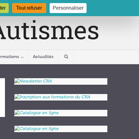
gogne.org
03 80 29 54 19
ter
Tout refuser
Personnaliser
ormations
Actualités