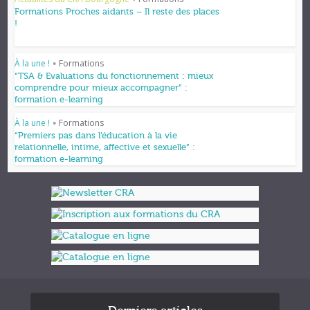
•
Formations Proches aidants – Il reste des places
!
À la une !
Formations
•
“TSA & Evaluations du fonctionnement : mieux
comprendre pour mieux accompagner” :
formation e-learning
À la une !
Formations
•
“Premiers pas dans l’éducation à la vie
relationnelle, intime, affective et sexuelle” :
formation e-learning