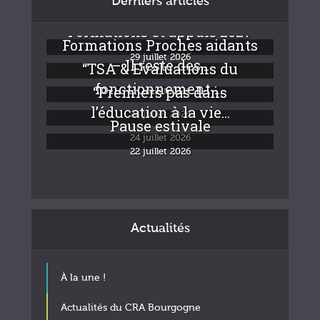
Derniers articles
Formations et appuis 2027
Formations Proches aidants
29 juillet 2026
– Il reste des...
“TSA & Evaluations du
fonctionnement :...
“Premiers pas dans
24 juillet 2026
l’éducation à la vie...
24 juillet 2026
Pause estivale
24 juillet 2026
22 juillet 2026
Actualités
À la une !
Actualités du CRA Bourgogne