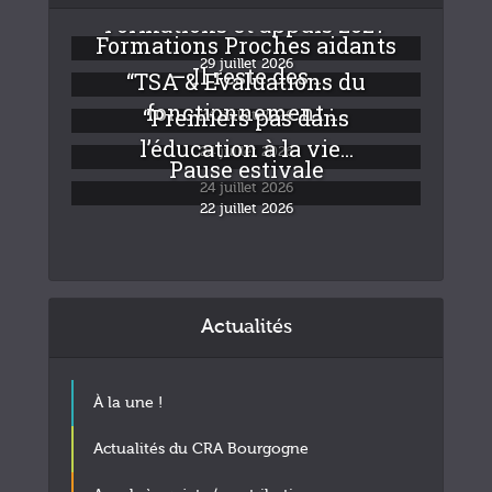
Formations et appuis 2027
Formations Proches aidants
29 juillet 2026
– Il reste des...
“TSA & Evaluations du
fonctionnement :...
“Premiers pas dans
24 juillet 2026
l’éducation à la vie...
24 juillet 2026
Pause estivale
24 juillet 2026
22 juillet 2026
Actualités
À la une !
Actualités du CRA Bourgogne