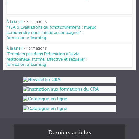
!
À la une !
Formations
•
“TSA & Evaluations du fonctionnement : mieux
comprendre pour mieux accompagner” :
formation e-learning
À la une !
Formations
•
“Premiers pas dans l’éducation à la vie
relationnelle, intime, affective et sexuelle” :
formation e-learning
Derniers articles