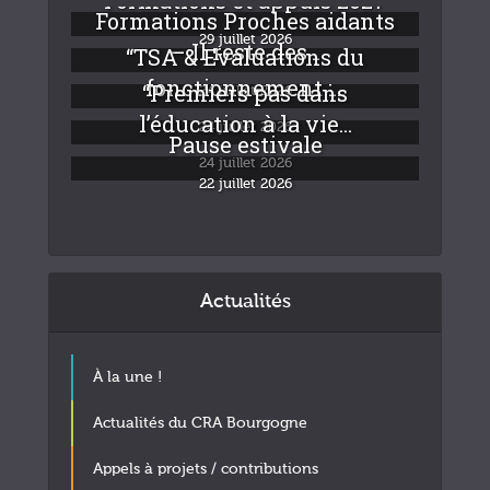
Formations Proches aidants
29 juillet 2026
– Il reste des...
“TSA & Evaluations du
fonctionnement :...
“Premiers pas dans
24 juillet 2026
l’éducation à la vie...
24 juillet 2026
Pause estivale
24 juillet 2026
22 juillet 2026
Actualités
À la une !
Actualités du CRA Bourgogne
Appels à projets / contributions