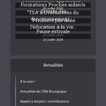
Formations Proches aidants
29 juillet 2026
– Il reste des...
“TSA & Evaluations du
fonctionnement :...
“Premiers pas dans
24 juillet 2026
l’éducation à la vie...
24 juillet 2026
Pause estivale
24 juillet 2026
22 juillet 2026
Actualités
À la une !
Actualités du CRA Bourgogne
Appels à projets / contributions