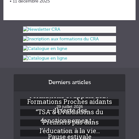
• 11 décembre 2025
Derniers articles
Formations et appuis 2027
Formations Proches aidants
29 juillet 2026
– Il reste des...
“TSA & Evaluations du
fonctionnement :...
“Premiers pas dans
24 juillet 2026
l’éducation à la vie...
24 juillet 2026
Pause estivale