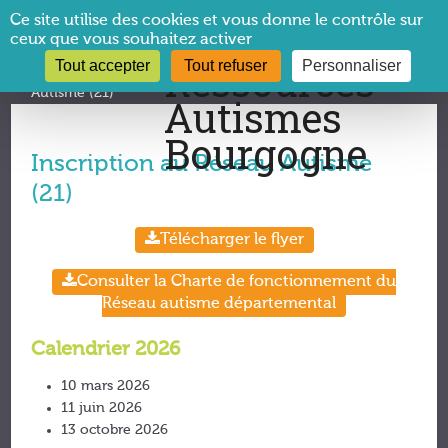
Panneau de gestion des cookies
Ce site utilise des cookies et vous donne le contrôle sur
ceux que vous souhaitez activer
Tout accepter
Tout refuser
Personnaliser
Vous êtes ici :
CRA Bourgogne
→
Inscription au Réseau
Autisme (21)
Inscription au Réseau Autisme
(21)
Télécharger le flyer
Consulter la Charte de fonctionnement du
Réseau autisme départemental
Calendrier 2026
10 mars 2026
11 juin 2026
13 octobre 2026