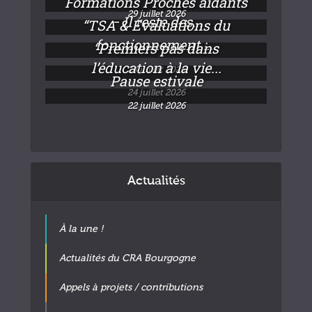
Formations Proches aidants
29 juillet 2026
– Il reste des...
“TSA & Evaluations du
fonctionnement :...
“Premiers pas dans
24 juillet 2026
l’éducation à la vie...
24 juillet 2026
Pause estivale
24 juillet 2026
22 juillet 2026
Actualités
À la une !
Actualités du CRA Bourgogne
Appels à projets / contributions