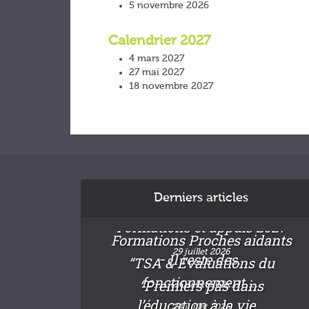
5 novembre 2026
Calendrier 2027
4 mars 2027
27 mai 2027
18 novembre 2027
Derniers articles
Formations et appuis 2027
Formations Proches aidants
29 juillet 2026
– Il reste des...
“TSA & Evaluations du
fonctionnement :...
“Premiers pas dans
24 juillet 2026
l’éducation à la vie...
24 juillet 2026