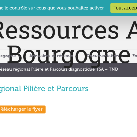
 Le Clos des Présidents – 19-21 rue Coty – 21 000 DIJON
cra@crabour
Tout accep
ne le contrôle sur ceux que vous souhaitez activer
urgogne
Annuaires et réseaux
Documentation
F
Réseau régional Filière et Parcours diagnostique TSA – TND
ional Filière et Parcours
Télécharger le flyer