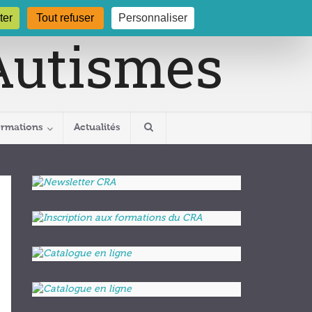
gogne.org
03 80 29 54 19
ter
Tout refuser
Personnaliser
ormations
Actualités