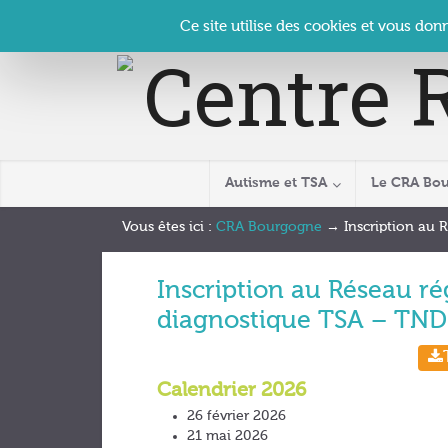
Panneau de gestion des cookies
Accueil
Contact
Se connecter
| CRA Bourgogne –
Ce site utilise des cookies et vous don
Autisme et TSA
Le CRA Bo
Vous êtes ici :
CRA Bourgogne
→
Inscription au 
Inscription au Réseau rég
diagnostique TSA – TND
Calendrier 2026
26 février 2026
21 mai 2026