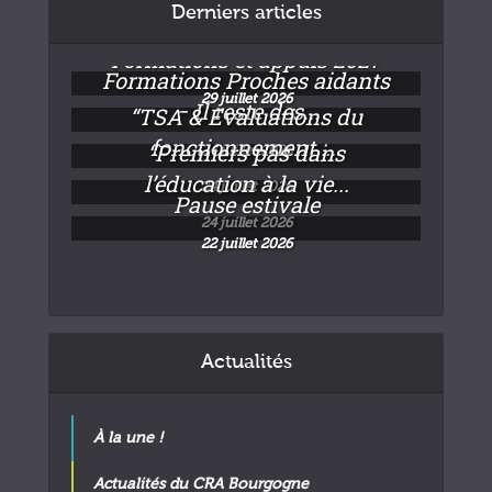
Derniers articles
Formations et appuis 2027
Formations Proches aidants
29 juillet 2026
– Il reste des...
“TSA & Evaluations du
fonctionnement :...
“Premiers pas dans
24 juillet 2026
l’éducation à la vie...
24 juillet 2026
Pause estivale
24 juillet 2026
22 juillet 2026
Actualités
À la une !
Actualités du CRA Bourgogne