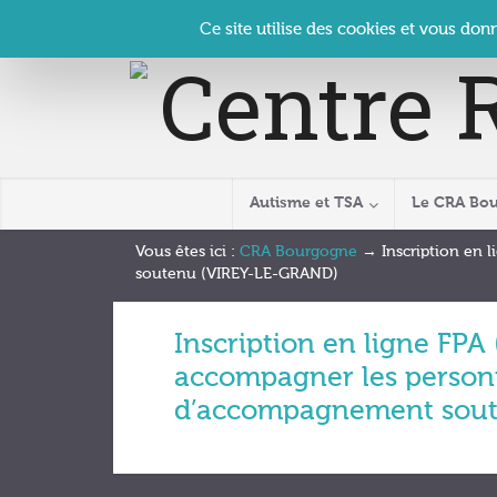
Panneau de gestion des cookies
Accueil
Contact
Se connecter
| CRA Bourgogne –
Ce site utilise des cookies et vous don
Autisme et TSA
Le CRA Bo
Vous êtes ici :
CRA Bourgogne
→
Inscription en
soutenu (VIREY-LE-GRAND)
Inscription en ligne FP
accompagner les personn
d’accompagnement sout