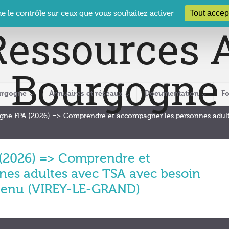
 Le Clos des Présidents – 19-21 rue Coty – 21 000 DIJON
cra@crabour
Tout accep
ne le contrôle sur ceux que vous souhaitez activer
urgogne
Annuaires et réseaux
Documentation
F
 ligne FPA (2026) => Comprendre et accompagner les personnes adu
A (2026) => Comprendre et
es adultes avec TSA avec besoin
enu (VIREY-LE-GRAND)