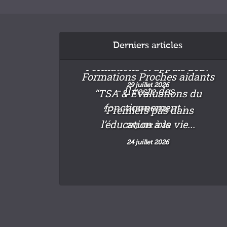
Derniers articles
Formations et appuis 2027
Formations Proches aidants
29 juillet 2026
– Il reste des...
“TSA & Evaluations du
fonctionnement :...
“Premiers pas dans
24 juillet 2026
l’éducation à la vie...
24 juillet 2026
24 juillet 2026
Pause estivale
22 juillet 2026