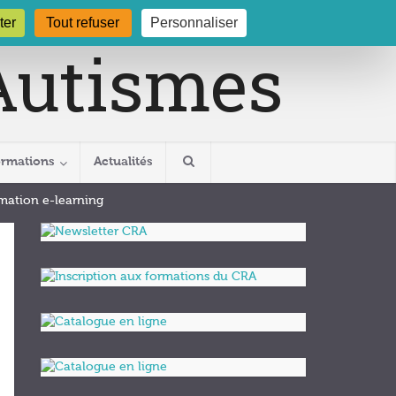
gogne.org
03 80 29 54 19
ter
Tout refuser
Personnaliser
ormations
Actualités
rmation e-learning