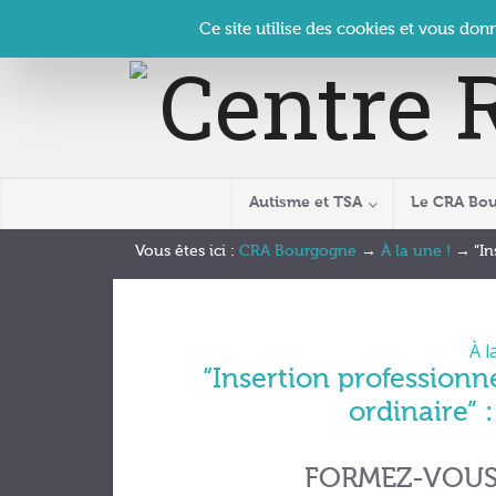
Panneau de gestion des cookies
Accueil
Contact
Se connecter
| CRA Bourgogne –
Ce site utilise des cookies et vous don
Autisme et TSA
Le CRA Bo
Vous êtes ici :
CRA Bourgogne
→
À la une !
→
“In
À l
“Insertion professionn
ordinaire” 
FORMEZ-VOUS 