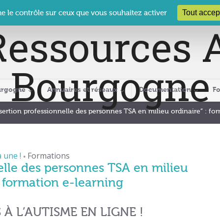
 Le Clos des Présidents – 19-21 rue Coty – 21 000 DIJON
cra@crabour
Tout accep
ne le contrôle sur ceux que vous souhaitez activer
urgogne
Annuaires et réseaux
Documentation
F
sertion professionnelle des personnes TSA en milieu ordinaire” : fo
a une !
Formations
•
elle des personnes TSA en milieu
: formation e-learning
À L’AUTISME EN LIGNE !