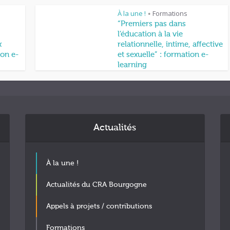
À la une !
Formations
•
“Premiers pas dans
l’éducation à la vie
x
relationnelle, intime, affective
on e-
et sexuelle” : formation e-
learning
Actualités
À la une !
Actualités du CRA Bourgogne
Appels à projets / contributions
Formations