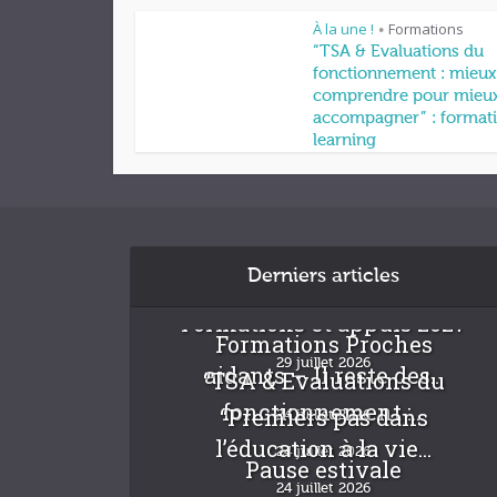
À la une !
Formations
•
“TSA & Evaluations du
fonctionnement : mieux
comprendre pour mieu
accompagner” : formati
learning
Derniers articles
Formations et appuis 2027
Formations Proches
29 juillet 2026
aidants – Il reste des...
“TSA & Evaluations du
fonctionnement :...
“Premiers pas dans
24 juillet 2026
l’éducation à la vie...
24 juillet 2026
Pause estivale
24 juillet 2026