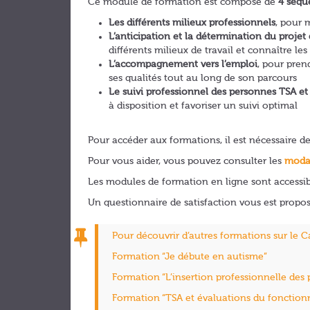
Ce module de formation est composé de
4 séqu
Les différents milieux professionnels
, pour 
L’anticipation et la détermination du projet 
différents milieux de travail et connaître le
L’accompagnement vers l’emploi
, pour pren
ses qualités tout au long de son parcours
Le suivi professionnel des personnes TSA e
à disposition et favoriser un suivi optimal
Pour accéder aux formations, il est nécessaire d
Pour vous aider, vous pouvez consulter les
modal
Les modules de formation en ligne sont accessib
Un questionnaire de satisfaction vous est propo
Pour découvrir d’autres formations sur le
Formation “Je débute en autisme”
Formation “L’insertion professionnelle des
Formation “TSA et évaluations du foncti