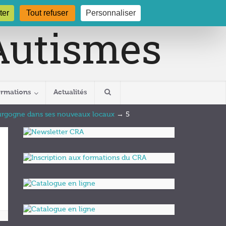
gogne.org
03 80 29 54 19
ter
Tout refuser
Personnaliser
ormations
Actualités
ourgogne dans ses nouveaux locaux
→
5