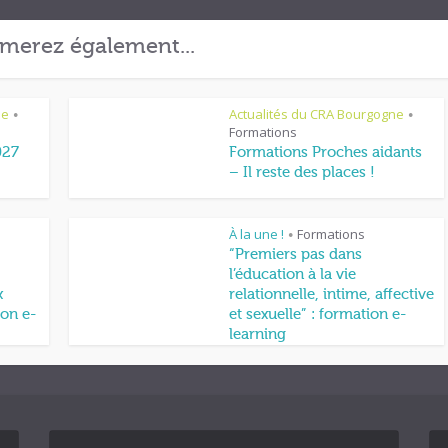
merez également...
ne
Actualités du CRA Bourgogne
•
•
Formations
027
Formations Proches aidants
– Il reste des places !
À la une !
Formations
•
“Premiers pas dans
l’éducation à la vie
x
relationnelle, intime, affective
on e-
et sexuelle” : formation e-
learning