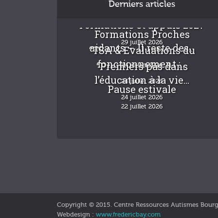
Derniers articles
Formations et appuis 2027
Formations Proches
29 juillet 2026
aidants – Il reste des...
“TSA & Evaluations du
fonctionnement :...
“Premiers pas dans
24 juillet 2026
l’éducation à la vie...
24 juillet 2026
Pause estivale
24 juillet 2026
22 juillet 2026
Copyright © 2015. Centre Ressources Autismes Bour
Webdesign :
www.fredericbay.com