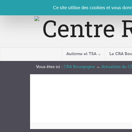
Panneau de gestion des cookies
Accueil
Contact
Se connecter
| CRA Bourgogne –
Ce site utilise des cookies et vous don
Autisme et TSA
Le CRA Bo
Vous êtes ici :
CRA Bourgogne
→
Actualités du 