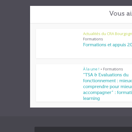
Vous ai
Actualités du CRA Bourgog
Formations
Formations et appuis 2
À la une !
Formations
•
“TSA & Evaluations du
fonctionnement : mieux
comprendre pour mieu
accompagner” : formati
learning