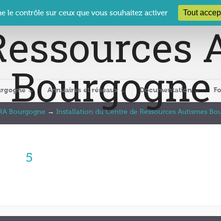
 Le Clos des Présidents – 19-21 rue Coty – 21 000 DIJON
cra@crabour
Tout accep
ne le contrôle sur ceux que vous souhaitez activer
urgogne
Annuaires et réseaux
Documentation
F
CRA Bourgogne
→
Installation du Centre de Ressources Autismes B
5