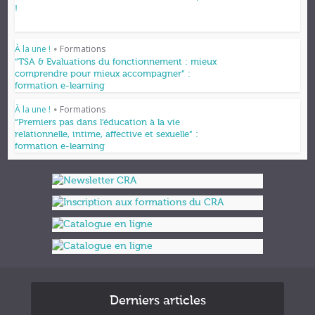
!
À la une !
Formations
•
“TSA & Evaluations du fonctionnement : mieux
comprendre pour mieux accompagner” :
formation e-learning
À la une !
Formations
•
“Premiers pas dans l’éducation à la vie
relationnelle, intime, affective et sexuelle” :
formation e-learning
Derniers articles