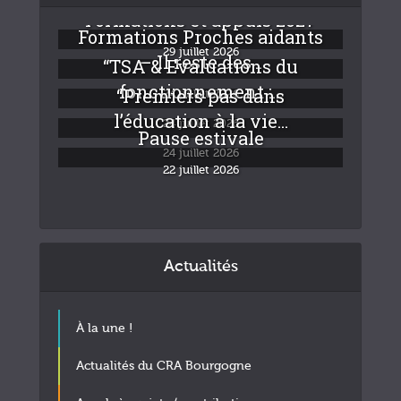
Formations et appuis 2027
Formations Proches aidants
29 juillet 2026
– Il reste des...
“TSA & Evaluations du
fonctionnement :...
“Premiers pas dans
24 juillet 2026
l’éducation à la vie...
24 juillet 2026
Pause estivale
24 juillet 2026
22 juillet 2026
Actualités
À la une !
Actualités du CRA Bourgogne