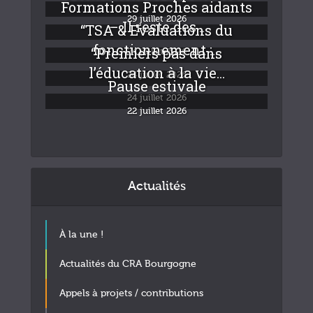
Formations Proches aidants
29 juillet 2026
– Il reste des...
“TSA & Evaluations du
fonctionnement :...
“Premiers pas dans
24 juillet 2026
l’éducation à la vie...
24 juillet 2026
Pause estivale
24 juillet 2026
22 juillet 2026
Actualités
À la une !
Actualités du CRA Bourgogne
Appels à projets / contributions