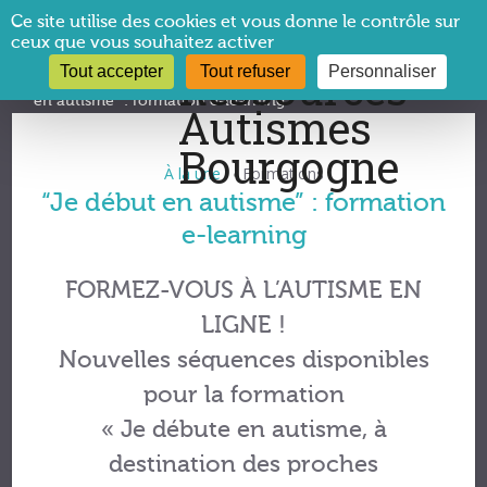
Panneau de gestion des cookies
Ce site utilise des cookies et vous donne le contrôle sur
ceux que vous souhaitez activer
Tout accepter
Tout refuser
Personnaliser
Vous êtes ici :
CRA Bourgogne
→
À la une !
→
“Je début
en autisme” : formation e-learning
À la une !
Formations
•
“Je début en autisme” : formation
e-learning
FORMEZ-VOUS À L’AUTISME EN
LIGNE !
Nouvelles séquences disponibles
pour la formation
« Je débute en autisme, à
destination des proches