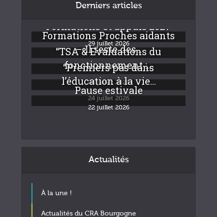
Derniers articles
Formations et appuis 2027
Formations Proches aidants
29 juillet 2026
– Il reste des...
“TSA & Evaluations du
fonctionnement :...
“Premiers pas dans
24 juillet 2026
l’éducation à la vie...
24 juillet 2026
Pause estivale
24 juillet 2026
22 juillet 2026
Actualités
À la une !
Actualités du CRA Bourgogne