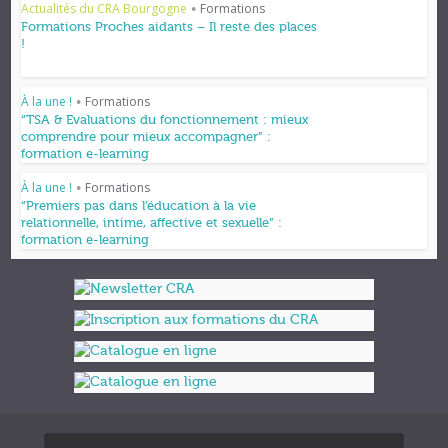
Actualités du CRA Bourgogne
Formations
•
Formations Proches aidants – Il reste des places
!
À la une !
Formations
•
“TSA & Evaluations du fonctionnement : mieux
comprendre pour mieux accompagner” :
formation e-learning
À la une !
Formations
•
“Premiers pas dans l’éducation à la vie
relationnelle, intime, affective et sexuelle” :
formation e-learning