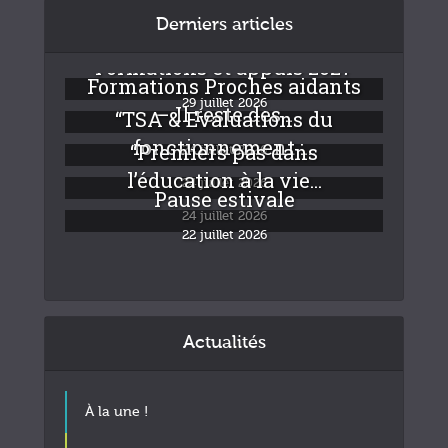
Derniers articles
Formations et appuis 2027
Formations Proches aidants
29 juillet 2026
– Il reste des...
“TSA & Evaluations du
fonctionnement :...
“Premiers pas dans
24 juillet 2026
l’éducation à la vie...
24 juillet 2026
Pause estivale
24 juillet 2026
22 juillet 2026
Actualités
À la une !