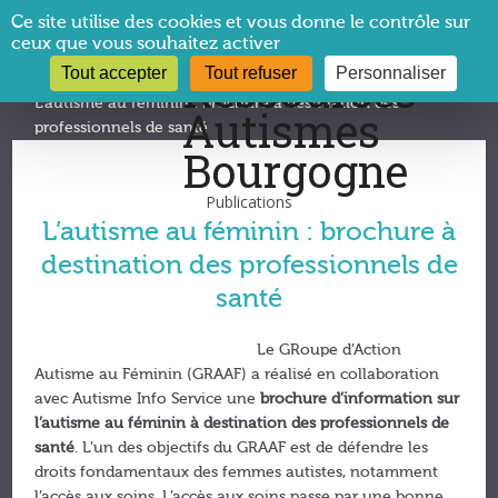
Panneau de gestion des cookies
Ce site utilise des cookies et vous donne le contrôle sur
ceux que vous souhaitez activer
Tout accepter
Tout refuser
Personnaliser
Vous êtes ici :
CRA Bourgogne
→
Publications
→
L’autisme au féminin : brochure à destination des
professionnels de santé
Publications
L’autisme au féminin : brochure à
destination des professionnels de
santé
Le GRoupe d’Action
Autisme au Féminin (GRAAF) a réalisé en collaboration
avec Autisme Info Service une
brochure d’information sur
l’autisme au féminin à destination des professionnels de
santé
. L’un des objectifs du GRAAF est de défendre les
droits fondamentaux des femmes autistes, notamment
l’accès aux soins. L’accès aux soins passe par une bonne