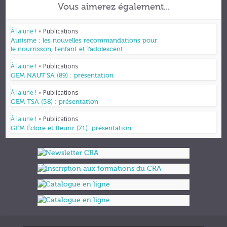
Vous aimerez également...
À la une !
Publications
•
Autisme : les nouvelles recommandations pour
le nourrisson, l’enfant et l’adolescent
À la une !
Publications
•
GEM NAUT’SA (89) : présentation
À la une !
Publications
•
GEM TSA (58) : présentation
À la une !
Publications
•
GEM Éclore et fleurir (71): présentation