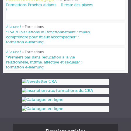
•
Formations Proches aidants – Il reste des places
!
À la une !
Formations
•
“TSA & Evaluations du fonctionnement : mieux
comprendre pour mieux accompagner” :
formation e-learning
À la une !
Formations
•
“Premiers pas dans l’éducation à la vie
relationnelle, intime, affective et sexuelle” :
formation e-learning