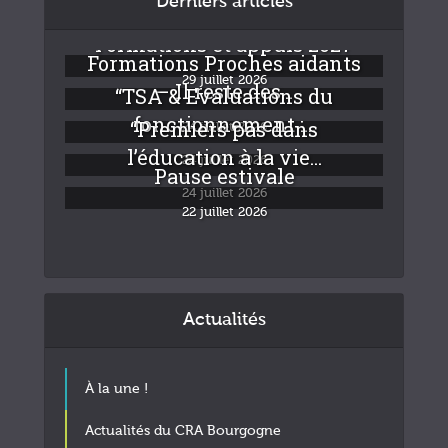
Derniers articles
Formations et appuis 2027
Formations Proches aidants
29 juillet 2026
– Il reste des...
“TSA & Evaluations du
fonctionnement :...
“Premiers pas dans
24 juillet 2026
l’éducation à la vie...
24 juillet 2026
Pause estivale
24 juillet 2026
22 juillet 2026
Actualités
À la une !
Actualités du CRA Bourgogne