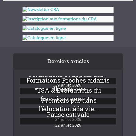
Derniers articles
Formations et appuis 2027
Formations Proches aidants
29 juillet 2026
– Il reste des...
“TSA & Evaluations du
fonctionnement :...
“Premiers pas dans
24 juillet 2026
l’éducation à la vie...
24 juillet 2026
Pause estivale
24 juillet 2026
22 juillet 2026