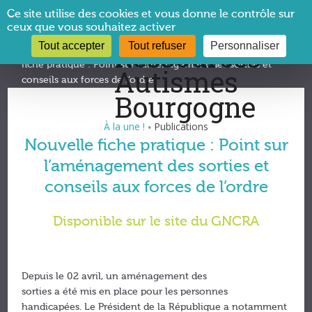
Panneau de gestion des cookies
Ce site utilise des cookies et vous donne le contrôle sur
ceux que vous souhaitez activer
Tout accepter
Tout refuser
Personnaliser
Vous êtes ici :
CRA Bourgogne
→
À la une !
→
Nouvelle
fiche pratique : Point sur l’aménagement des sorties et
conseils aux forces de l’ordre
À la une !
Publications
•
Nouvelle fiche pratique : Point sur
l’aménagement des sorties et
conseils aux forces de l’ordre
Disponible sur le site du GNCRA
Depuis le 02 avril, un aménagement des
sorties a été mis en place pour les personnes
handicapées. Le Président de la République a notamment