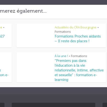
merez également...
ne
Actualités du CRA Bourgogne
•
•
Formations
027
Formations Proches aidants
– Il reste des places !
À la une !
Formations
•
“Premiers pas dans
l’éducation à la vie
x
relationnelle, intime, affective
on e-
et sexuelle” : formation e-
learning