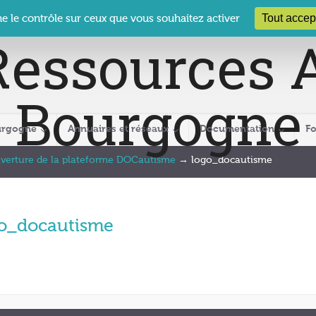
 Le Clos des Présidents – 19-21 rue Coty – 21 000 DIJON
cra@crabour
Tout accep
ne le contrôle sur ceux que vous souhaitez activer
urgogne
Annuaires et réseaux
Documentation
F
verture de la plateforme DOCautisme
→
logo_docautisme
o_docautisme