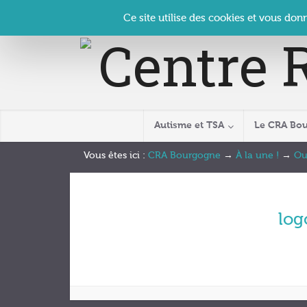
Panneau de gestion des cookies
Accueil
Contact
Se connecter
| CRA Bourgogne –
Ce site utilise des cookies et vous don
Autisme et TSA
Le CRA Bo
Vous êtes ici :
CRA Bourgogne
→
À la une !
→
Ou
log