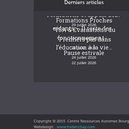
Derniers articles
Formations et appuis 2027
Formations Proches
29 juillet 2026
aidants – Il reste des...
“TSA & Evaluations du
fonctionnement :...
“Premiers pas dans
24 juillet 2026
l’éducation à la vie...
24 juillet 2026
Pause estivale
24 juillet 2026
22 juillet 2026
Copyright © 2015. Centre Ressources Autismes Bour
Webdesign :
www.fredericbay.com