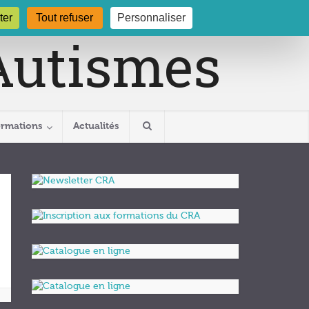
gogne.org
03 80 29 54 19
ter
Tout refuser
Personnaliser
ormations
Actualités