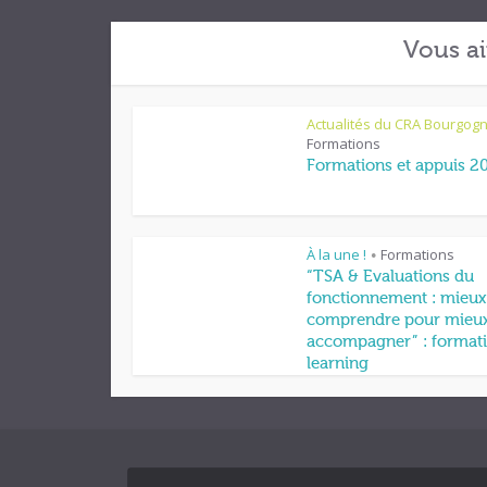
Vous ai
Actualités du CRA Bourgog
Formations
Formations et appuis 2
À la une !
Formations
•
“TSA & Evaluations du
fonctionnement : mieux
comprendre pour mieu
accompagner” : formati
learning