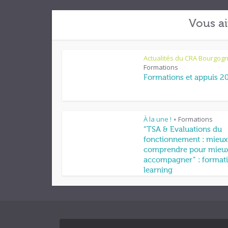
Vous ai
Actualités du CRA Bourgog
Formations
Formations et appuis 2
À la une !
Formations
•
“TSA & Evaluations du
fonctionnement : mieux
comprendre pour mieu
accompagner” : formati
learning