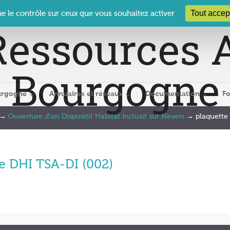
 Le Clos des Présidents – 19-21 rue Coty – 21 000 DIJON
cra@crabour
Tout accep
ne le contrôle sur ceux que vous souhaitez activer
urgogne
Annuaires et réseaux
Documentation
F
→
Ouverture d’un Dispositif Habitat Inclusif sur Nevers
→
plaquette
e DHI TSA-DI (002)