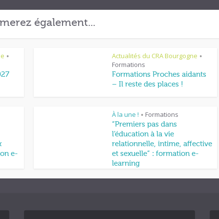
merez également...
ne
Actualités du CRA Bourgogne
•
•
Formations
027
Formations Proches aidants
– Il reste des places !
À la une !
Formations
•
“Premiers pas dans
l’éducation à la vie
x
relationnelle, intime, affective
on e-
et sexuelle” : formation e-
learning