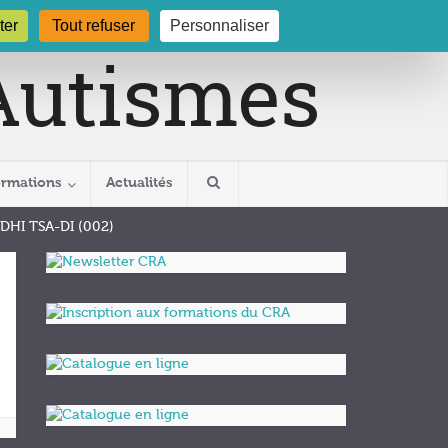
gogne.org
03 80 29 54 19
ter
Tout refuser
Personnaliser
ormations
Actualités
 DHI TSA-DI (002)