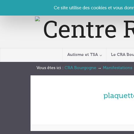
Panneau de gestion des cookies
Accueil
Contact
Se connecter
| CRA Bourgogne –
Ce site utilise des cookies et vous don
Autisme et TSA
Le CRA Bo
Vous êtes ici :
CRA Bourgogne
→
Manifestations
plaquett