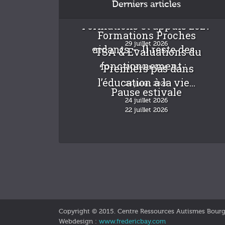
Derniers articles
Formations et appuis 2027
Formations Proches
29 juillet 2026
aidants – Il reste des...
“TSA & Evaluations du
fonctionnement :...
“Premiers pas dans
24 juillet 2026
l’éducation à la vie...
24 juillet 2026
Pause estivale
24 juillet 2026
22 juillet 2026
Copyright © 2015. Centre Ressources Autismes Bour
Webdesign :
www.fredericbay.com