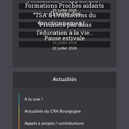
Formations Proches aidants
29 juillet 2026
– Il reste des...
“TSA & Evaluations du
fonctionnement :...
“Premiers pas dans
24 juillet 2026
l’éducation à la vie...
24 juillet 2026
Pause estivale
24 juillet 2026
22 juillet 2026
Actualités
À la une !
Actualités du CRA Bourgogne
Appels à projets / contributions