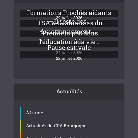
Formations et appuis 2027
Formations Proches aidants
29 juillet 2026
– Il reste des...
“TSA & Evaluations du
fonctionnement :...
“Premiers pas dans
24 juillet 2026
l’éducation à la vie...
24 juillet 2026
Pause estivale
24 juillet 2026
22 juillet 2026
Actualités
À la une !
Actualités du CRA Bourgogne