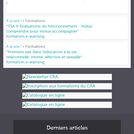
!
À la une !
Formations
•
“TSA & Evaluations du fonctionnement : mieux
comprendre pour mieux accompagner” :
formation e-learning
À la une !
Formations
•
“Premiers pas dans l’éducation à la vie
relationnelle, intime, affective et sexuelle” :
formation e-learning
Derniers articles