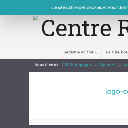
Panneau de gestion des cookies
Accueil
Contact
Se connecter
| CRA Bourgogne –
Ce site utilise des cookies et vous don
Autisme et TSA
Le CRA Bo
Vous êtes ici :
CRA Bourgogne
→
À la une !
→
La
logo-c