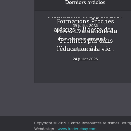
Derniers articles
Formations et appuis 2027
Formations Proches
29 juillet 2026
aidants – Il reste des...
“TSA & Evaluations du
fonctionnement :...
“Premiers pas dans
24 juillet 2026
l’éducation à la vie...
24 juillet 2026
24 juillet 2026
Pause estivale
22 juillet 2026
Copyright © 2015. Centre Ressources Autismes Bour
Webdesign :
www.fredericbay.com