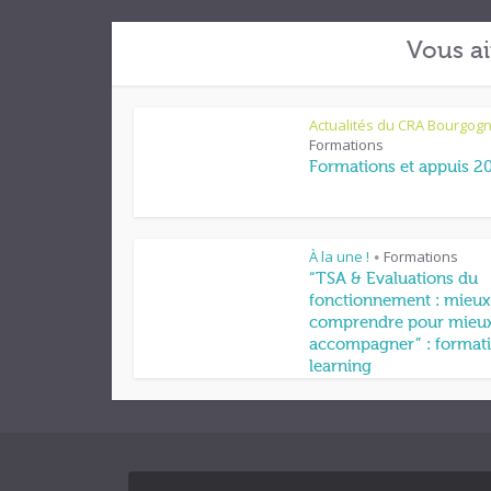
Vous ai
Actualités du CRA Bourgog
Formations
Formations et appuis 2
À la une !
Formations
•
“TSA & Evaluations du
fonctionnement : mieux
comprendre pour mieu
accompagner” : formati
learning