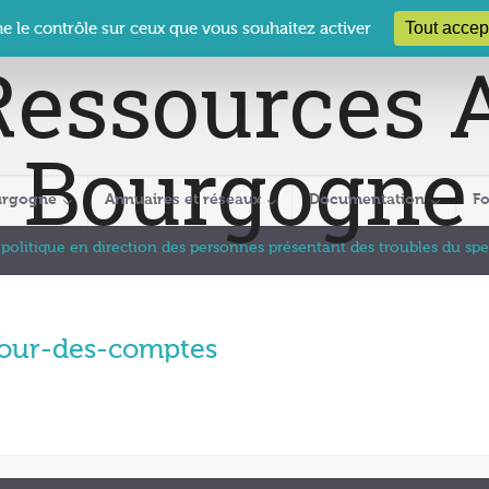
 Le Clos des Présidents – 19-21 rue Coty – 21 000 DIJON
cra@crabour
Tout accep
ne le contrôle sur ceux que vous souhaitez activer
urgogne
Annuaires et réseaux
Documentation
F
 politique en direction des personnes présentant des troubles du spe
our-des-comptes