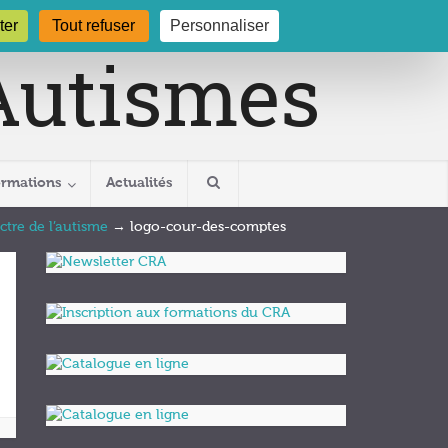
gogne.org
03 80 29 54 19
ter
Tout refuser
Personnaliser
ormations
Actualités
ctre de l’autisme
→
logo-cour-des-comptes