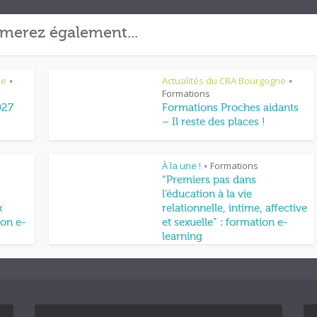
merez également...
ne
Actualités du CRA Bourgogne
•
•
Formations
027
Formations Proches aidants
– Il reste des places !
À la une !
Formations
•
“Premiers pas dans
l’éducation à la vie
x
relationnelle, intime, affective
on e-
et sexuelle” : formation e-
learning