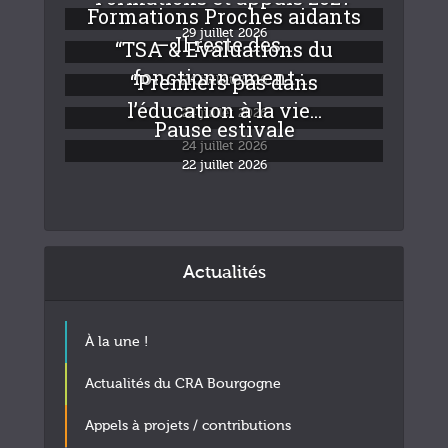
Formations Proches aidants
29 juillet 2026
– Il reste des...
“TSA & Evaluations du
fonctionnement :...
“Premiers pas dans
24 juillet 2026
l’éducation à la vie...
24 juillet 2026
Pause estivale
24 juillet 2026
22 juillet 2026
Actualités
À la une !
Actualités du CRA Bourgogne
Appels à projets / contributions