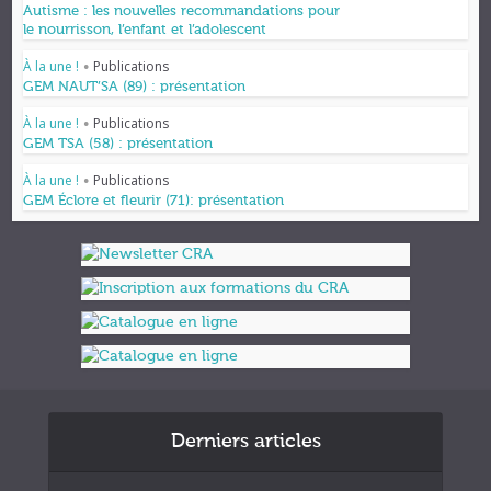
Autisme : les nouvelles recommandations pour
le nourrisson, l’enfant et l’adolescent
À la une !
Publications
•
GEM NAUT’SA (89) : présentation
À la une !
Publications
•
GEM TSA (58) : présentation
À la une !
Publications
•
GEM Éclore et fleurir (71): présentation
Derniers articles
Formations et appuis 2027