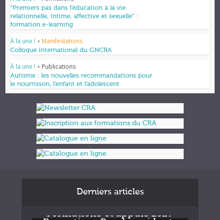
“Premiers pas dans l’éducation à la vie
relationnelle, intime, affective et sexuelle” :
formation e-learning
À la une !
Manifestations
•
Colloque international du GNCRA
À la une !
Publications
•
Autisme : les nouvelles recommandations pour
le nourrisson, l’enfant et l’adolescent
Derniers articles
Formations et appuis 2027