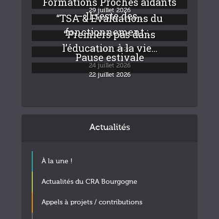
Formations Proches aidants
29 juillet 2026
– Il reste des...
“TSA & Evaluations du
fonctionnement :...
“Premiers pas dans
24 juillet 2026
l’éducation à la vie...
24 juillet 2026
Pause estivale
24 juillet 2026
22 juillet 2026
Actualités
À la une !
Actualités du CRA Bourgogne
Appels à projets / contributions