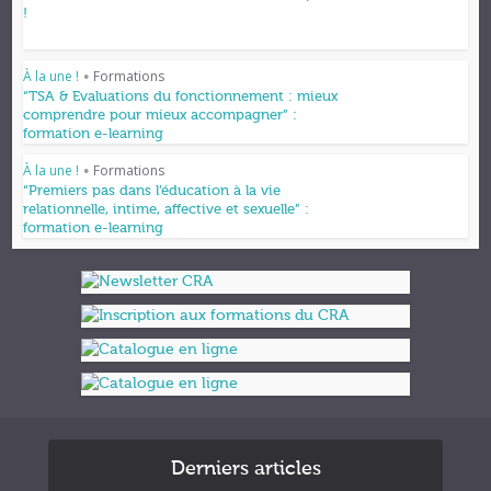
!
À la une !
Formations
•
“TSA & Evaluations du fonctionnement : mieux
comprendre pour mieux accompagner” :
formation e-learning
À la une !
Formations
•
“Premiers pas dans l’éducation à la vie
relationnelle, intime, affective et sexuelle” :
formation e-learning
Derniers articles