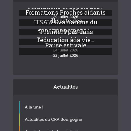
Formations et appuis 2027
Formations Proches aidants
29 juillet 2026
– Il reste des...
“TSA & Evaluations du
fonctionnement :...
“Premiers pas dans
24 juillet 2026
l’éducation à la vie...
24 juillet 2026
Pause estivale
24 juillet 2026
22 juillet 2026
Actualités
À la une !
Actualités du CRA Bourgogne