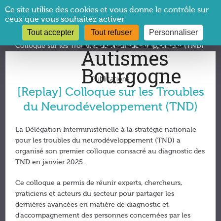
Panneau de gestion des cookies
Ce site utilise des cookies et vous donne le contrôle sur
ceux que vous souhaitez activer
Tout accepter
Tout refuser
Personnaliser
Vous êtes ici :
CRA Bourgogne
→
Publications
→
[Replay]
Colloque sur les Troubles du Neurodéveloppement (TND)
Publications
[Replay] Colloque sur les Troubles
du Neurodéveloppement (TND)
La D
élégation Interministérielle à la stratégie nationale
pour les troubles du neurodéveloppement (TND) a
organisé son premier colloque consacré au diagnostic des
TND en janvier 2025.
Ce colloque a permis de réunir experts, chercheurs,
praticiens et acteurs du secteur pour partager les
dernières avancées en matière de diagnostic et
d’accompagnement des personnes concernées par les