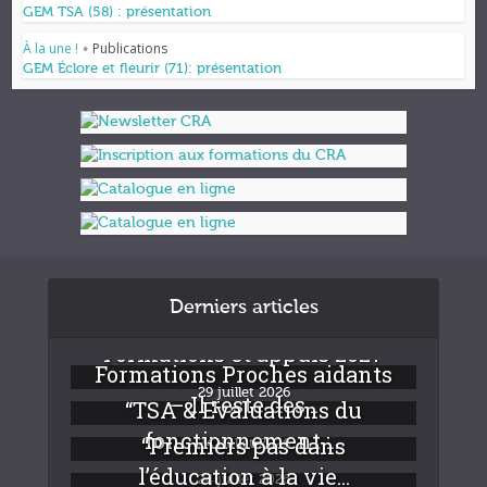
GEM TSA (58) : présentation
À la une !
Publications
•
GEM Éclore et fleurir (71): présentation
Derniers articles
Formations et appuis 2027
Formations Proches aidants
29 juillet 2026
– Il reste des...
“TSA & Evaluations du
fonctionnement :...
“Premiers pas dans
24 juillet 2026
l’éducation à la vie...
24 juillet 2026