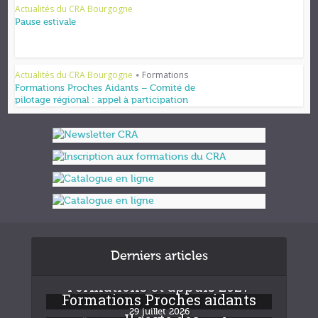
Actualités du CRA Bourgogne
Pause estivale
Actualités du CRA Bourgogne
Formations
•
Formations Proches Aidants – Comité de
pilotage régional : appel à participation
Derniers articles
Formations et appuis 2027
Formations Proches aidants
29 juillet 2026