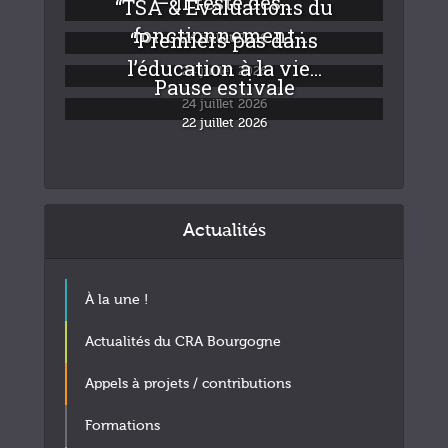
– Il reste des...
“TSA & Evaluations du
fonctionnement :...
“Premiers pas dans
24 juillet 2026
l’éducation à la vie...
24 juillet 2026
Pause estivale
24 juillet 2026
22 juillet 2026
Actualités
À la une !
Actualités du CRA Bourgogne
Appels à projets / contributions
Formations