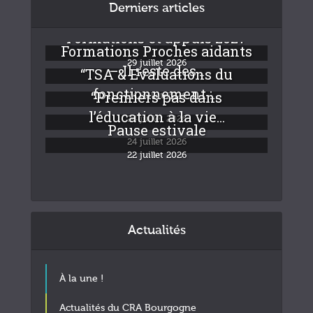
Derniers articles
Formations et appuis 2027
Formations Proches aidants
29 juillet 2026
– Il reste des...
“TSA & Evaluations du
fonctionnement :...
“Premiers pas dans
24 juillet 2026
l’éducation à la vie...
24 juillet 2026
Pause estivale
24 juillet 2026
22 juillet 2026
Actualités
À la une !
Actualités du CRA Bourgogne