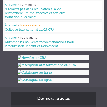
À la une !
Formations
•
“Premiers pas dans l’éducation à la vie
relationnelle, intime, affective et sexuelle” :
formation e-learning
À la une !
Manifestations
•
Colloque international du GNCRA
À la une !
Publications
•
Autisme : les nouvelles recommandations pour
le nourrisson, l’enfant et l’adolescent
Derniers articles