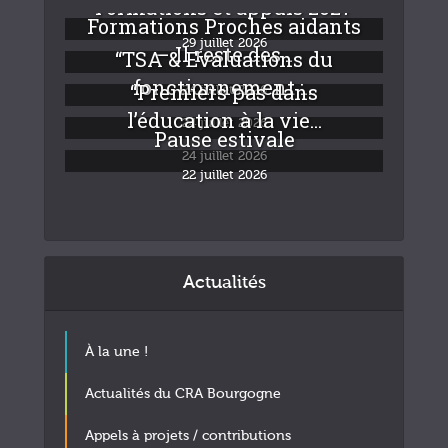
Formations et appuis 2027
Formations Proches aidants
29 juillet 2026
– Il reste des...
“TSA & Evaluations du
fonctionnement :...
“Premiers pas dans
24 juillet 2026
l’éducation à la vie...
24 juillet 2026
Pause estivale
24 juillet 2026
22 juillet 2026
Actualités
À la une !
Actualités du CRA Bourgogne
Appels à projets / contributions