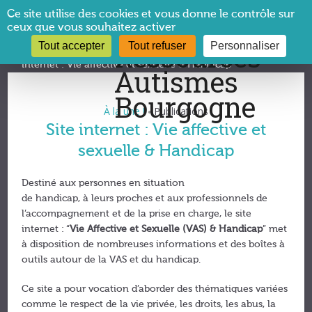
Panneau de gestion des cookies
Ce site utilise des cookies et vous donne le contrôle sur
ceux que vous souhaitez activer
Tout accepter
Tout refuser
Personnaliser
Vous êtes ici :
CRA Bourgogne
→
À la une !
→
Site
internet : Vie affective et sexuelle & Handicap
À la une !
Publications
•
Site internet : Vie affective et
sexuelle & Handicap
Destiné aux personnes en situation
de handicap, à leurs proches et aux professionnels de
l’accompagnement et de la prise en charge, le site
internet : “
Vie Affective et Sexuelle (VAS) & Handicap
” met
à disposition de nombreuses informations et des boîtes à
outils autour de la VAS et du handicap.
Ce site a pour vocation d’aborder des thématiques variées
comme le respect de la vie privée, les droits, les abus, la